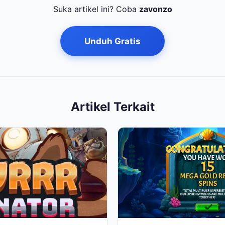
Suka artikel ini? Coba
zavonzo
Unduh Gratis
Artikel Terkait