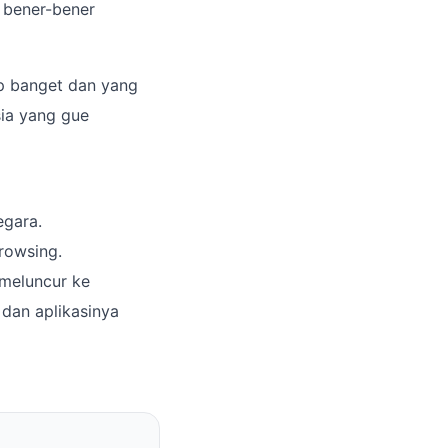
g bener-bener
ap banget dan yang
sia yang gue
egara.
browsing.
 meluncur ke
dan aplikasinya