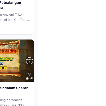
: Petualangan
aa
 Ancient Triton,
unani dari OneTouch
 bawah laut...
sir dalam Scarab
ntung peradaban
aways hadir 333v