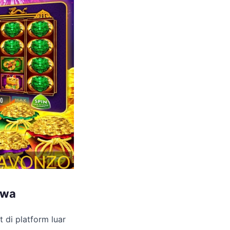
swa
 di platform luar