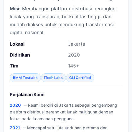
Misi:
Membangun platform distribusi perangkat
lunak yang transparan, berkualitas tinggi, dan
mudah diakses untuk mendukung transformasi
digital nasional.
Lokasi
Jakarta
Didirikan
2020
Tim
145+
BMM Testlabs
iTech Labs
GLI Certified
Perjalanan Kami
2020
-- Resmi berdiri di Jakarta sebagai pengembang
platform distribusi perangkat lunak multiguna dengan
fokus pada keamanan pengguna.
2021
-- Mencapai satu juta unduhan pertama dan