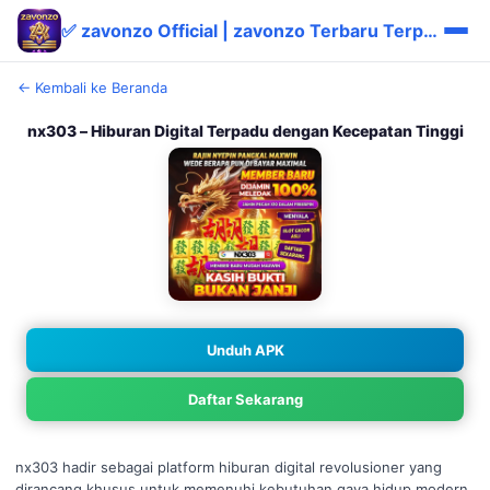
✅ zavonzo Official | zavonzo Terbaru Terpercaya 🎯
← Kembali ke Beranda
nx303 – Hiburan Digital Terpadu dengan Kecepatan Tinggi
Unduh APK
Daftar Sekarang
nx303 hadir sebagai platform hiburan digital revolusioner yang
dirancang khusus untuk memenuhi kebutuhan gaya hidup modern