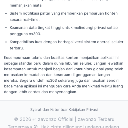
memanjakan mata.
Sistem notifikasi pintar yang memberikan pembaruan konten
secara real-time.
Keamanan data tingkat tinggi untuk melindungi privasi setiap
pengguna nx303.
Kompatibilitas luas dengan berbagai versi sistem operasi seluler
terbaru.
Kesempurnaan teknis dan kualitas konten menjadikan aplikasi ini
sebagai standar baru dalam dunia hiburan seluler. Jangan lewatkan
kesempatan untuk menjadi bagian dari komunitas global yang telah
merasakan kemudahan dan keseruan di genggaman tangan
mereka. Segera unduh nx303 sekarang juga dan rasakan sendiri
bagaimana aplikasi ini mengubah cara Anda menikmati waktu luang
dengan lebih cerdas dan menyenangkan.
Syarat dan Ketentuan
Kebijakan Privasi
© 2026 ✅ zavonzo Official | zavonzo Terbaru
Terpercaya 🎯. Hak cipta dilindungi undang-undang.