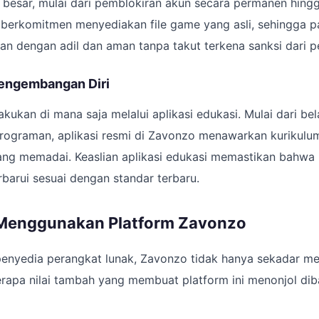
t besar, mulai dari pemblokiran akun secara permanen hing
o berkomitmen menyediakan file game yang asli, sehingga 
an dengan adil dan aman tanpa takut terkena sanksi dari
Pengembangan Diri
ilakukan di mana saja melalui aplikasi edukasi. Mulai dari be
rograman, aplikasi resmi di Zavonzo menawarkan kurikulum
ang memadai. Keaslian aplikasi edukasi memastikan bahwa
erbarui sesuai dengan standar terbaru.
Menggunakan Platform Zavonzo
penyedia perangkat lunak, Zavonzo tidak hanya sekadar m
rapa nilai tambah yang membuat platform ini menonjol di