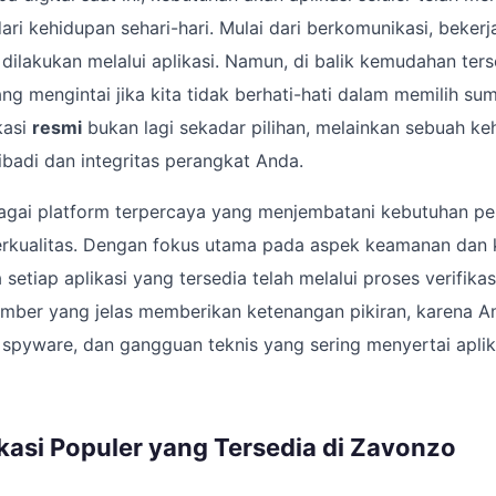
dari kehidupan sehari-hari. Mulai dari berkomunikasi, bekerj
dilakukan melalui aplikasi. Namun, di balik kemudahan ters
ng mengintai jika kita tidak berhati-hati dalam memilih su
kasi
resmi
bukan lagi sekadar pilihan, melainkan sebuah ke
ibadi dan integritas perangkat Anda.
agai platform terpercaya yang menjembatani kebutuhan p
erkualitas. Dengan fokus utama pada aspek keamanan dan 
etiap aplikasi yang tersedia telah melalui proses verifikas
mber yang jelas memberikan ketenangan pikiran, karena An
spyware, dan gangguan teknis yang sering menyertai aplik
ikasi Populer yang Tersedia di Zavonzo