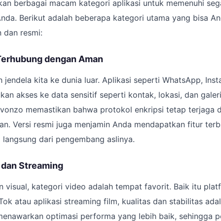
n berbagai macam kategori aplikasi untuk memenuhi seg
 Anda. Berikut adalah beberapa kategori utama yang bisa 
 dan resmi:
: Terhubung dengan Aman
 jendela kita ke dunia luar. Aplikasi seperti WhatsApp, Ins
n akses ke data sensitif seperti kontak, lokasi, dan gale
vonzo memastikan bahwa protokol enkripsi tetap terjaga d
n. Versi resmi juga menjamin Anda mendapatkan fitur terb
a langsung dari pengembang aslinya.
o dan Streaming
 visual, kategori video adalah tempat favorit. Baik itu pla
ok atau aplikasi streaming film, kualitas dan stabilitas adal
menawarkan optimasi performa yang lebih baik, sehingga 