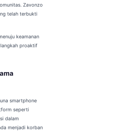
 komunitas. Zavonzo
g telah terbukti
a menuju keamanan
langkah proaktif
sama
gguna smartphone
tform seperti
usi dalam
da menjadi korban