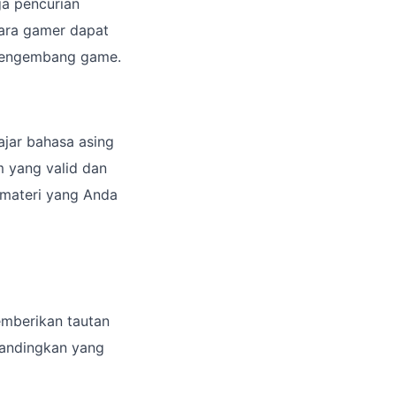
ga pencurian
para gamer dapat
 pengembang game.
lajar bahasa asing
 yang valid dan
 materi yang Anda
emberikan tautan
bandingkan yang