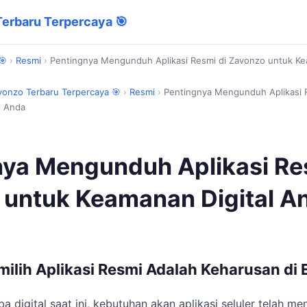
Terbaru Terpercaya 🎯
🎯
›
Resmi
›
Pentingnya Mengunduh Aplikasi Resmi di Zavonzo untuk Ke
avonzo Terbaru Terpercaya 🎯
›
Resmi
›
Pentingnya Mengunduh Aplikasi 
l Anda
ya Mengunduh Aplikasi Re
 untuk Keamanan Digital A
lih Aplikasi Resmi Adalah Keharusan di E
 digital saat ini, kebutuhan akan aplikasi seluler telah me