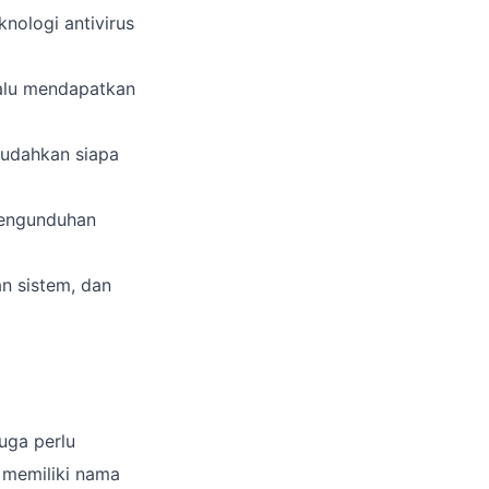
nologi antivirus
alu mendapatkan
mudahkan siapa
pengunduhan
an sistem, dan
uga perlu
 memiliki nama