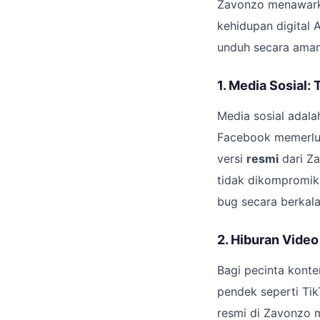
Zavonzo menawarka
kehidupan digital
unduh secara aman
1. Media Sosial
Media sosial adalah
Facebook memerluka
versi
resmi
dari Za
tidak dikompromika
bug secara berkal
2. Hiburan Vide
Bagi pecinta konten
pendek seperti TikT
resmi di Zavonzo 