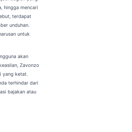
a, hingga mencari
ebut, terdapat
mber unduhan.
harusan untuk
engguna akan
keaslian, Zavonzo
i yang ketat.
da terhindar dari
asi bajakan atau