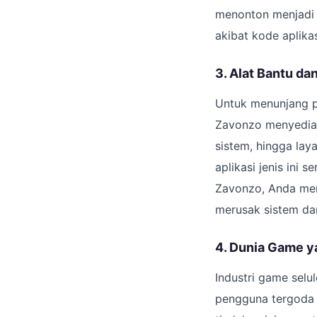
menonton menjadi l
akibat kode aplika
3. Alat Bantu da
Untuk menunjang pek
Zavonzo menyediak
sistem, hingga la
aplikasi jenis ini
Zavonzo, Anda mem
merusak sistem dar
4. Dunia Game 
Industri game sel
pengguna tergoda u