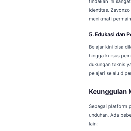
tindakan ini sanga
identitas. Zavonz
menikmati permain
5. Edukasi dan 
Belajar kini bisa d
hingga kursus pem
dukungan teknis y
pelajari selalu dip
Keunggulan 
Sebagai platform 
unduhan. Ada bebe
lain: